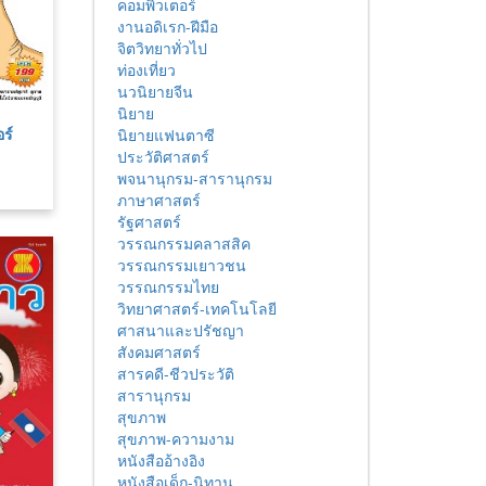
คอมพิวเตอร์
งานอดิเรก-ฝีมือ
จิตวิทยาทั่วไป
ท่องเที่ยว
นวนิยายจีน
นิยาย
อร์
นิยายแฟนตาซี
ประวัติศาสตร์
พจนานุกรม-สารานุกรม
ภาษาศาสตร์
รัฐศาสตร์
วรรณกรรมคลาสสิค
วรรณกรรมเยาวชน
วรรณกรรมไทย
วิทยาศาสตร์-เทคโนโลยี
ศาสนาและปรัชญา
สังคมศาสตร์
สารคดี-ชีวประวัติ
สารานุกรม
สุขภาพ
สุขภาพ-ความงาม
หนังสืออ้างอิง
หนังสือเด็ก-นิทาน