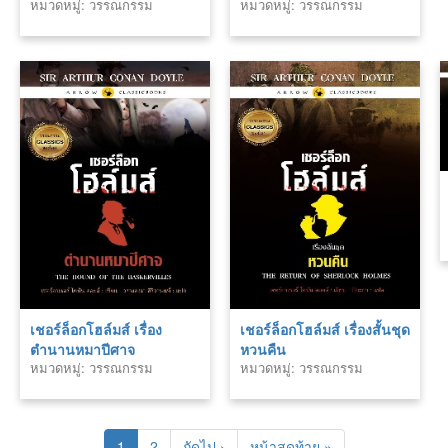
หมวดหมู่: วรรณกรรม
หมวดหมู่: วรรณกรรม
คลาสสิค
คลาสสิค
เชอร์ล็อกโฮล์มส์ เรื่อง
เชอร์ล็อกโฮล์มส์ เรื่องสั้นชุด
ตำนานหมาปีศาจ
หวนคืน
หมวดหมู่: วรรณกรรม
หมวดหมู่: วรรณกรรม
คลาสสิค
คลาสสิค
1
2
ถัดไป ›
หน้าสุดท้าย »