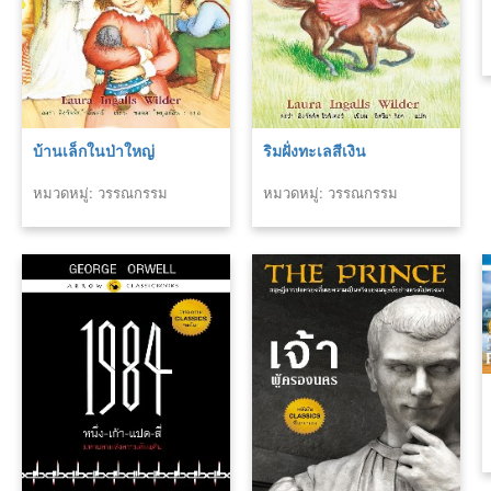
บ้านเล็กในป่าใหญ่
ริมฝั่งทะเลสีเงิน
หมวดหมู่: วรรณกรรม
หมวดหมู่: วรรณกรรม
คลาสสิค
คลาสสิค