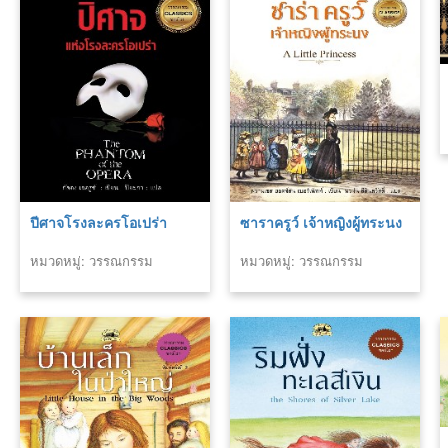
ปีศาจโรงละครโอเปร่า
ซาราครูว์ เจ้าหญิงผู้ทระนง
หมวดหมู่: วรรณกรรม
หมวดหมู่: วรรณกรรม
คลาสสิค
คลาสสิค