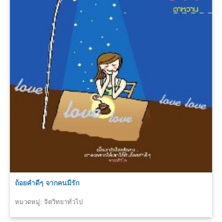
ถ้อยคำดีๆ จากคนมีรัก
หมวดหมู่: จิตวิทยาทั่วไป