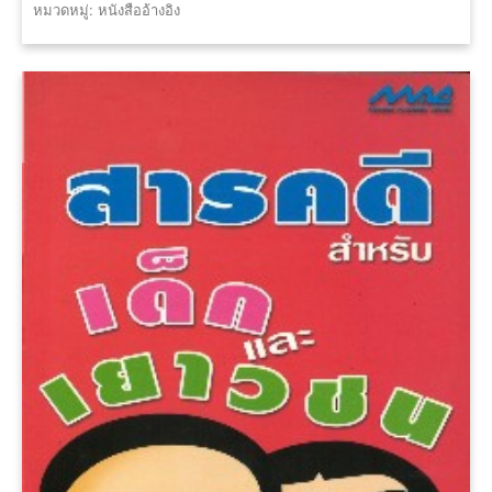
หมวดหมู่: หนังสืออ้างอิง