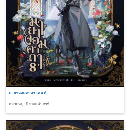
มายาจอมคาถา เล่ม 8
หมวดหมู่: นิยายแฟนตาซี