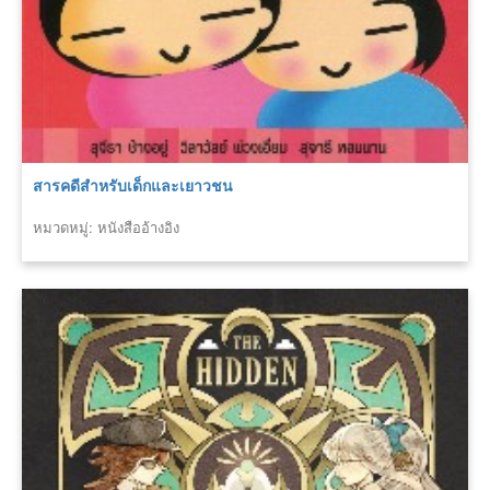
สารคดีสำหรับเด็กและเยาวชน
หมวดหมู่: หนังสืออ้างอิง