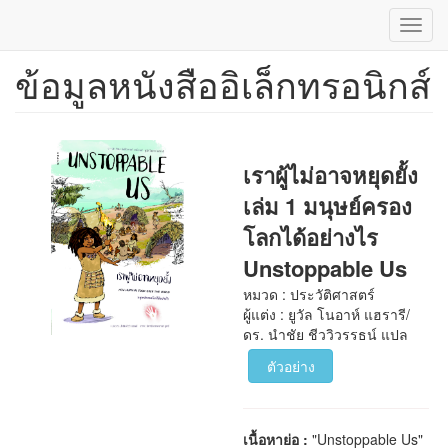
Toggl
navig
ข้อมูลหนังสืออิเล็กทรอนิกส์
ข้าม
ไป
ยัง
เนื้อหา
หลัก
เราผู้ไม่อาจหยุดยั้ง
เล่ม 1 มนุษย์ครอง
โลกได้อย่างไร
Unstoppable Us
หมวด : ประวัติศาสตร์
ผู้แต่ง : ยูวัล โนอาห์ แฮรารี/
ดร. นำชัย ชีววิวรรธน์ แปล
ตัวอย่าง
เนื้อหาย่อ :
"Unstoppable Us"