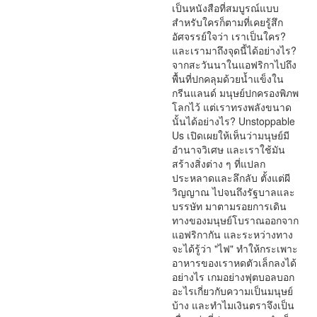
เป็นหนังสือที่สมบูรณ์แบบ
สำหรับใครก็ตามที่เคยรู้สึก
อัศจรรย์ใจว่า เราเป็นใคร?
และเรามาถึงจุดนี้ได้อย่างไร?
จากสะวันนาในแอฟริกาไปถึง
พื้นที่ปกคลุมด้วยน้ำแข็งใน
กรีนแลนด์ มนุษย์ปกครองพิภพ
โลกไว้ แต่เราทรงพลังขนาด
นั้นได้อย่างไร? Unstoppable
Us เปิดเผยให้เห็นว่ามนุษย์มี
อำนาจวิเศษ และเราใช้มัน
สร้างสิ่งต่าง ๆ ที่แปลก
ประหลาดและลึกลับ ตั้งแต่ผี
วิญญาณ ไปจนถึงรัฐบาลและ
บรรษัท มาตามรอยการเดิน
ทางของมนุษย์โบราณออกจาก
แอฟริกากัน และระหว่างทาง
จะได้รู้ว่า "ไฟ" ทำให้กระเพาะ
อาหารของเราหดตัวเล็กลงได้
อย่างไร เกมอย่างฟุตบอลบอก
อะไรเกี่ยวกับความเป็นมนุษย์
บ้าง และทำไมเงินตราจึงเป็น