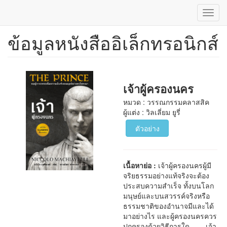
Toggl
navig
ข้อมูลหนังสืออิเล็กทรอนิกส์
ข้าม
ไป
ยัง
เนื้อหา
หลัก
เจ้าผู้ครองนคร
หมวด : วรรณกรรมคลาสสิค
ผู้แต่ง : วิลเลี่ยม ยูรี่
ตัวอย่าง
เนื้อหาย่อ :
เจ้าผู้ครองนครผู้มี
จริยธรรมอย่างแท้จริงจะต้อง
ประสบความสำเร็จ ทั้งบนโลก
มนุษย์และบนสวรรค์จริงหรือ
ธรรมชาติของอำนาจมีและได้
มาอย่างไร และผู้ครองนครควร
ปกครองด้วยวิธีการใด เจ้า