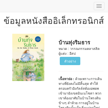
Toggl
navig
ข้อมูลหนังสืออิเล็กทรอนิกส์
ข้าม
ไป
ยัง
เนื้อหา
หลัก
บ้านทุ่งริมธาร
หมวด : วรรณกรรมคลาสสิค
ผู้แต่ง : อีสป
ตัวอย่าง
เนื้อหาย่อ :
ด้วยเพราะการเดิน
ทางที่ยังคงไม่มีสิ้นสุด ทำให้
ครอบครัวอิงกัลล์สต้องอพยพ
เข้ามายังเขตมินเนโซตา พวก
เขาต้องอาศัยในบ้านโพรงดิน
ข้างๆ ลำห้วย การอยู่ในบ้าน
โพรงดินนั้นเป็นสิ่งแปลกใหม่