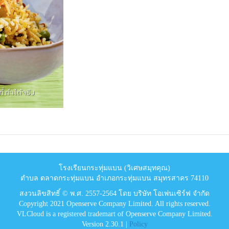
โรงเรียนกระทุ่มแบน (วิเศษสมุทคุณ)
ตำบล ตลาดกระทุ่มแบน อำเภอกระทุ่มแบน สมุทรสาคร 74110
สงวนลิขสิทธิ์ © พ.ศ. 2557-2564 โดย บริษัท โอเพ่นเซิร์ฟ จำกัด
Copyright 2021 Openserve Company Limited. All rights reserved.
VLCloud is a registered trademart of Openserve Company Limited.
Version 2.30.1 |
Policy