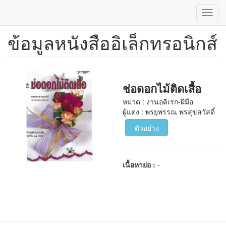
Toggl
navig
ข้อมูลหนังสืออิเล็กทรอนิกส์
ข้าม
ไป
ยัง
เนื้อหา
หลัก
ช่อดอกไม้ติดเสื้อ
หมวด : งานอดิเรก-ฝีมือ
ผู้แต่ง : พรยุพรรณ พรสุขสวัสดิ์
ตัวอย่าง
เนื้อหาย่อ :
-