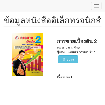
Toggl
navig
ข้อมูลหนังสืออิเล็กทรอนิกส์
ข้าม
ไป
ยัง
เนื้อหา
หลัก
การขายเบื้องต้น 2
หมวด : การศึกษา
ผู้แต่ง : นภัสสร วรนิธิปรีชา
ตัวอย่าง
เนื้อหาย่อ :
-