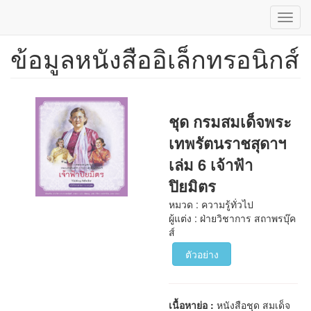
Toggl
navig
ข้อมูลหนังสืออิเล็กทรอนิกส์
ข้าม
ไป
ยัง
เนื้อหา
หลัก
ชุด กรมสมเด็จพระ
เทพรัตนราชสุดาฯ
เล่ม 6 เจ้าฟ้า
ปิยมิตร
หมวด : ความรู้ทั่วไป
ผู้แต่ง : ฝ่ายวิชาการ สถาพรบุ๊ค
ส์
ตัวอย่าง
เนื้อหาย่อ :
หนังสือชุด สมเด็จ