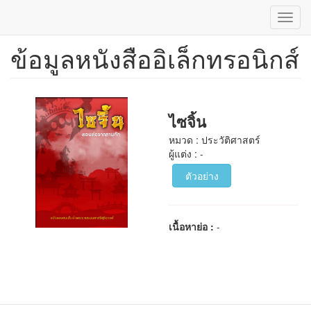
Toggl
navig
ข้อมูลหนังสืออิเล็กทรอนิกส์
ข้าม
ไป
ยัง
เนื้อหา
หลัก
ไซจิ้น
หมวด : ประวัติศาสตร์
ผู้แต่ง : -
ตัวอย่าง
เนื้อหาย่อ :
-