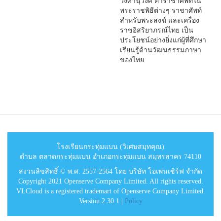
วงศานุวงศ์ คำราชาศัพท์ใน
พระราชพิธีต่างๆ ราชาศัพท์
สำหรับพระสงฆ์ และเครื่อง
ราชอิสริยาภรณ์ไทย เป็น
ประโยชน์อย่างยิ่งแก่ผู้ที่ศึกษา
เรียนรู้ด้านวัฒนธรรมภาษา
ของไทย
โรงเรียนกระทุ่มแบน (วิเศษสมุทคุณ)
ตำบล ตลาดกระทุ่มแบน อำเภอกระทุ่มแบน สมุทรสาคร 74110
สงวนลิขสิทธิ์ © พ.ศ. 2557-2564 โดย บริษัท โอเพ่นเซิร์ฟ จำกัด
Copyright 2021 Openserve Company Limited. All rights reserved.
VLCloud is a registered trademart of Openserve Company Limited.
Version 2.30.1 |
Policy