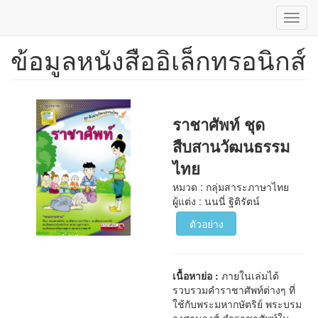
Toggl
navig
ข้อมูลหนังสืออิเล็กทรอนิกส์
ข้าม
ไป
ยัง
เนื้อหา
หลัก
ราชาศัพท์ ชุด
สืบสานวัฒนธรรม
ไทย
หมวด : กลุ่มสาระภาษาไทย
ผู้แต่ง : นนนี่ ฐิติรัตน์
ตัวอย่าง
เนื้อหาย่อ :
ภายในเล่มได้
รวบรวมคำราชาศัพท์ต่างๆ ที่
ใช้กับพระมหากษัตริย์ พระบรม