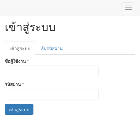
Toggl
navig
เข้าสู่ระบบ
ข้าม
ไป
ยัง
เนื้อหา
Primary
หลัก
เข้าสู่ระบบ
(แท็บ
ลืมรหัสผ่าน
tabs
ปัจจุบัน)
ชื่อผู้ใช้งาน
*
รหัสผ่าน
*
เข้าสู่ระบบ