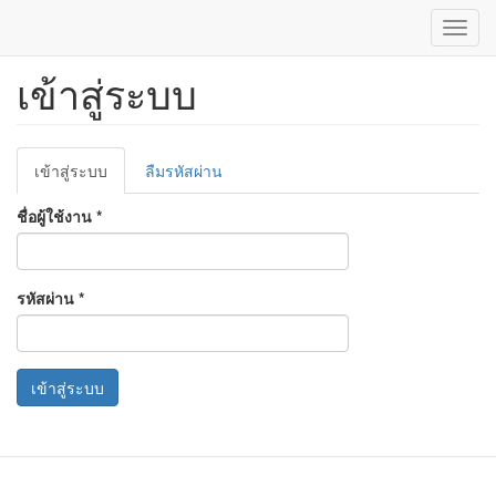
Toggl
navig
เข้าสู่ระบบ
ข้าม
ไป
ยัง
เนื้อหา
Primary
หลัก
เข้าสู่ระบบ
(แท็บ
ลืมรหัสผ่าน
tabs
ปัจจุบัน)
ชื่อผู้ใช้งาน
*
รหัสผ่าน
*
เข้าสู่ระบบ